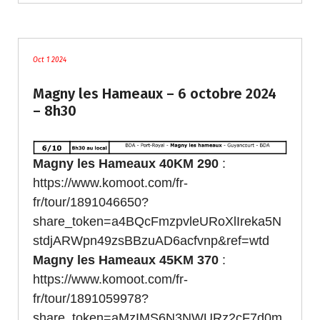
traces
Oct 1 2024
Magny les Hameaux – 6 octobre 2024
– 8h30
Magny les Hameaux 40KM 290
:
https://www.komoot.com/fr-
fr/tour/1891046650?
share_token=a4BQcFmzpvleURoXlIreka5N
stdjARWpn49zsBBzuAD6acfvnp&ref=wtd
Magny les Hameaux 45KM 370
:
https://www.komoot.com/fr-
fr/tour/1891059978?
share_token=aMzIMS6N3NWURz2cF7d0m