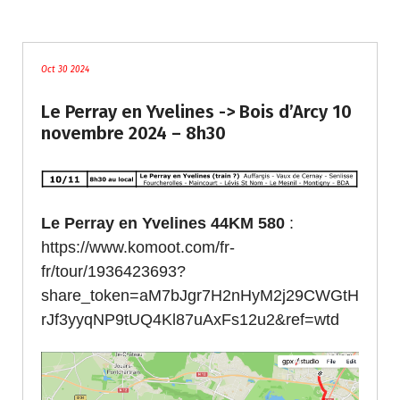
traces
Oct 30 2024
Le Perray en Yvelines -> Bois d’Arcy 10
novembre 2024 – 8h30
Le Perray en Yvelines 44KM 580
:
https://www.komoot.com/fr-
fr/tour/1936423693?
share_token=aM7bJgr7H2nHyM2j29CWGtH
rJf3yyqNP9tUQ4Kl87uAxFs12u2&ref=wtd