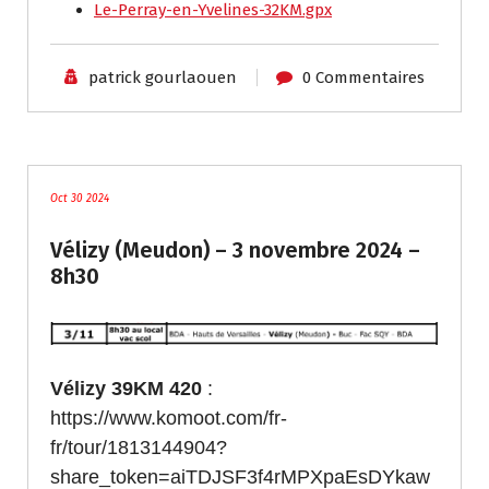
Le-Perray-en-Yvelines-32KM.gpx
patrick gourlaouen
0 Commentaires
traces
Oct 30 2024
Vélizy (Meudon) – 3 novembre 2024 –
8h30
Vélizy 39KM 420
:
https://www.komoot.com/fr-
fr/tour/1813144904?
share_token=aiTDJSF3f4rMPXpaEsDYkaw