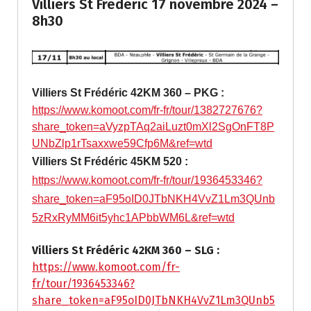
Villiers St Frédéric 17 novembre 2024 –
8h30
Villiers St Frédéric 42KM 360 – PKG :
https://www.komoot.com/fr-fr/tour/1382727676?
share_token=aVyzpTAq2aiLuzt0mXl2SgOnFT8P
UNbZlp1rTsaxxwe59Cfp6M&ref=wtd
Villiers St Frédéric 45KM 5
2
0 :
https://www.komoot.com/fr-fr/tour/1936453346?
share_token=aF95oID0JTbNKH4VvZ1Lm3QUnb
5zRxRyMM6it5yhc1APbbWM6L&ref=wtd
Villiers St Frédéric 42KM 360 – SLG :
https://www.komoot.com/fr-
fr/tour/1936453346?
share_token=aF95oID0JTbNKH4VvZ1Lm3QUnb5