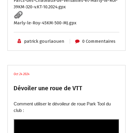
Parcs-des-Chateaux-de-Versailles-et-Marly-le-Roi-
39KM-320-v.KT-10.2024.gpx
Marly-le-Roy-45KM-500-MJ.gpx
patrick gourlaouen
0 Commentaires
Tutoriels / Divers
Oct 24 2024
Dévoiler une roue de VTT
Comment utiliser le dévoileur de roue Park Tool du
club :