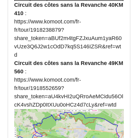
Circuit des côtes sans la Revanche 40KM
410
:
https://www.komoot.com/fr-
fr/tour/1918238879?
share_token=aBUf2m4tgFZJxuAum1yaR60
vUze3Q6J2w1cOdD7kq5S146IZSR&ref=wt
d
Circuit des côtes sans la Revanche 49KM
560
:
https://www.komoot.com/fr-
fr/tour/1918552659?
share_token=aU4kvHI2uQRroAeMCidu56Ol
cK4vshZDp0ItXUu0oHCz4d7cLy&ref=wtd