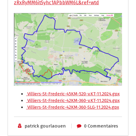
zRxRyMM6it5yhc1APbbWM6L&ref=wtd
Villiers-St-Frederic-45KM-520-v.KT-11.2024.gpx
Villiers-St-Frederic-42KM-360-v.KT-11.2024.gpx
Villiers-St-Frederic-42KM-360-SLG-11.2024.gpx
patrick gourlaouen
0 Commentaires