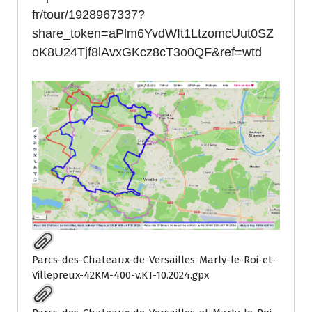
fr/tour/1928967337?
share_token=aPlm6YvdWIt1LtzomcUut0SZ
oK8U24Tjf8lAvxGKcz8cT3o0QF&ref=wtd
Parcs-des-Chateaux-de-Versailles-Marly-le-Roi-et-
Villepreux-42KM-400-v.KT-10.2024.gpx