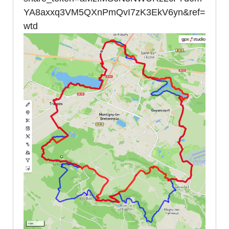
YA8axxq3VM5QXnPmQvI7zK3EkV6yn&ref=
wtd