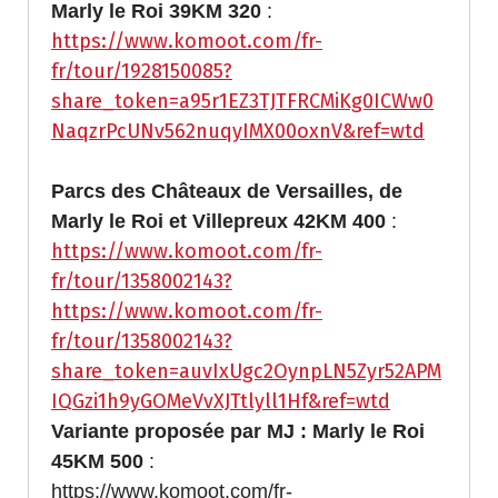
Marly le Roi 39KM 320
:
https://www.komoot.com/fr-
fr/tour/1928150085?
share_token=a95r1EZ3TJTFRCMiKg0ICWw0
NaqzrPcUNv562nuqyIMX00oxnV&ref=wtd
Parcs des Châteaux de Versailles, de
Marly le Roi et Villepreux 42KM 400
:
https://www.komoot.com/fr-
fr/tour/1358002143?
https://www.komoot.com/fr-
fr/tour/1358002143?
share_token=auvIxUgc2OynpLN5Zyr52APM
IQGzi1h9yGOMeVvXJTtlyll1Hf&ref=wtd
Variante proposée par MJ : Marly le Roi
45KM 500
:
https://www.komoot.com/fr-