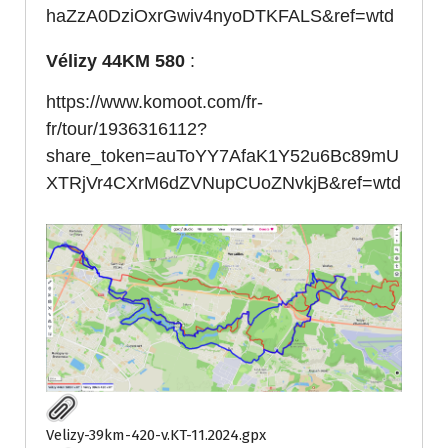
haZzA0DziOxrGwiv4nyoDTKFALS&ref=wtd
Vélizy 44KM 580
:
https://www.komoot.com/fr-
fr/tour/1936316112?
share_token=auToYY7AfaK1Y52u6Bc89mU
XTRjVr4CXrM6dZVNupCUoZNvkjB&ref=wtd
Velizy-39km-420-v.KT-11.2024.gpx