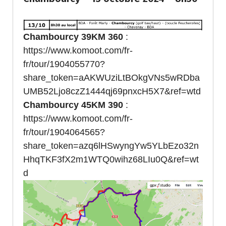
Chambourcy 39KM 360
:
https://www.komoot.com/fr-
fr/tour/1904055770?
share_token=aAKWUziLtBOkgVNs5wRDba
UMB52Ljo8czZ1444qj69pnxcH5X7&ref=wtd
Chambourcy 45KM 390
:
https://www.komoot.com/fr-
fr/tour/1904064565?
share_token=azq6lHSwyngYw5YLbEzo32n
HhqTKF3fX2m1WTQ0wihz68LIu0Q&ref=wt
d