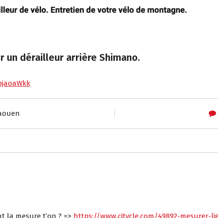
un dérailleur arrière Shimano.
EbjaoaWkk
laouen
t la mesure t’on ? =>
https://www.citycle.com/49892-mesurer-l