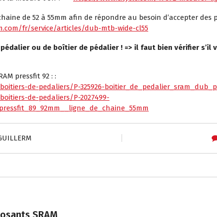
aine de 52 à 55mm afin de répondre au besoin d’accepter des pn
.com/fr/service/articles/dub-mtb-wide-cl55
dalier ou de boîtier de pédalier ! => il faut bien vérifier s’il
AM pressfit 92 : :
7-boitiers-de-pedaliers/P-325926-boitier_de_pedalier_sram_dub
-boitiers-de-pedaliers/P-2027499-
_pressfit_89_92mm__ligne_de_chaine_55mm
 GUILLERM
posants SRAM