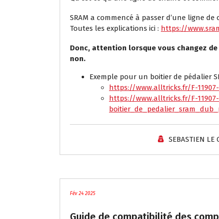
SRAM a commencé à passer d’une ligne de ch
Toutes les explications ici :
https://www.sram
Donc, attention lorsque vous changez de pé
non.
Exemple pour un boitier de pédalier SR
https://www.alltricks.fr/F-1190
https://www.alltricks.fr/F-11907
boitier_de_pedalier_sram_dub
SEBASTIEN LE
Tutoriels / Divers
Fév 24 2025
Guide de compatibilité des com