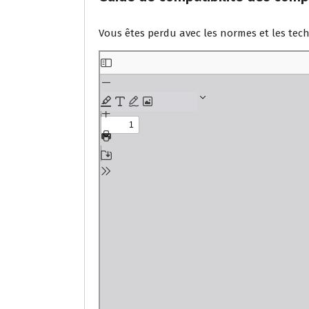
Vous êtes perdu avec les normes et les tec
A
l
l
e
r
a
u
c
o
n
t
e
n
u
P
D
F