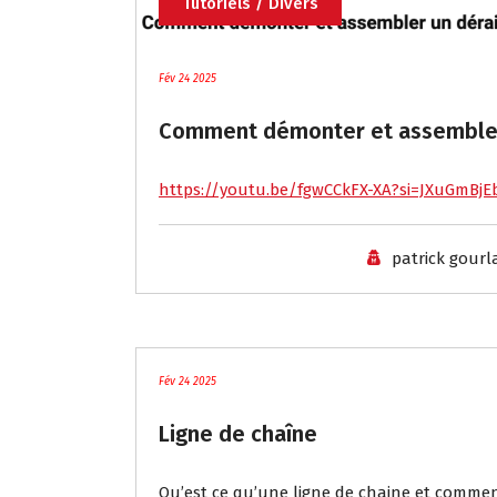
Tutoriels / Divers
Fév 24 2025
Comment démonter et assembler 
https://youtu.be/fgwCCkFX-XA?si=JXuGmBj
patrick gour
Tutoriels / Divers
Fév 24 2025
Ligne de chaîne
Qu’est ce qu’une ligne de chaine et commen