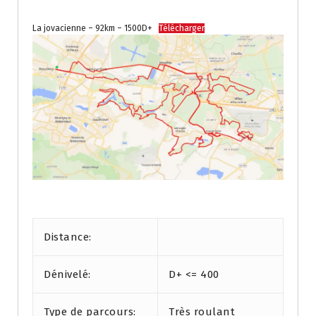
La jovacienne – 92km – 1500D+
Télécharger
.
Distance:
Dénivelé:
D+ <= 400
Type de parcours:
Très roulant