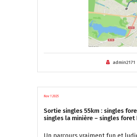
admin2171
Les meilleures traces
Nov 1 2025
Sortie singles 55km : singles for
singles la minière – singles foret
Un parcours vraiment fun et lud