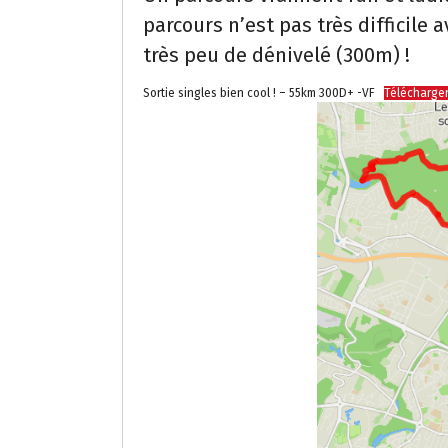
parcours n’est pas très difficile 
très peu de dénivelé (300m) !
Sortie singles bien cool ! – 55km 300D+ -VF
Télécharge