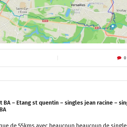
0
et BA – Etang st quentin – singles jean racine – s
 BA
ique de 55kms avec beaucoup beaucoup de single