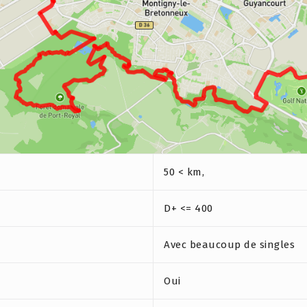
50 < km,
D+ <= 400
Avec beaucoup de singles
Oui