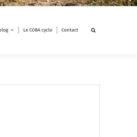
blog
Le COBA cyclo
Contact