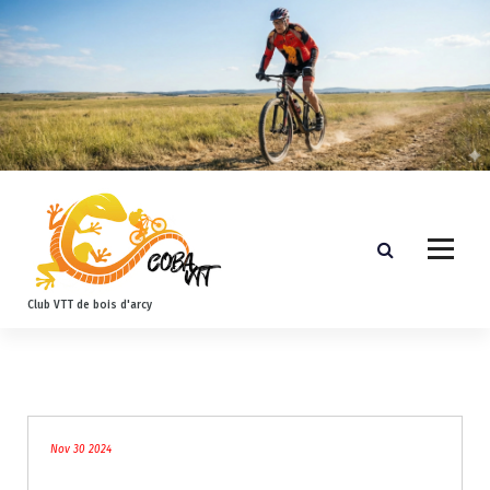
A
l
l
e
r
a
u
c
o
n
t
e
n
Club VTT de bois d'arcy
u
Nov 30 2024