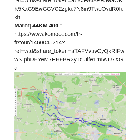
ref=wtd&share_token=azXJF868PRJwaOK
K5KxC9EwCCVC2zgkc7N8in9TwoOvdR0fc
kh
Marcq 44KM 400 :
https://www.komoot.com/fr-
fr/tour/1460045214?
ref=wtd&share_token=aTAFVvuvCyQkRfFw
wNlphDEYeM7PH9BR3y1cuIife1mfWU7XG
a