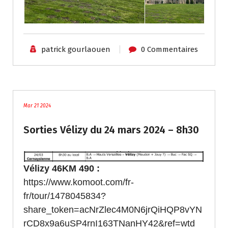
patrick gourlaouen
0 Commentaires
traces
Mar 21 2024
Sorties Vélizy du 24 mars 2024 – 8h30
Vélizy 46KM 490 :
https://www.komoot.com/fr-
fr/tour/1478045834?
share_token=acNrZlec4M0N6jrQiHQP8vYN
rCD8x9a6uSP4rnI163TNanHY42&ref=wtd