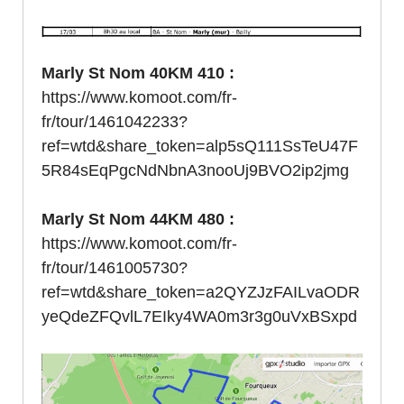
Marly St Nom 40KM 410 :
https://www.komoot.com/fr-
fr/tour/1461042233?
ref=wtd&share_token=alp5sQ111SsTeU47F
5R84sEqPgcNdNbnA3nooUj9BVO2ip2jmg
Marly St Nom 44KM 480 :
https://www.komoot.com/fr-
fr/tour/1461005730?
ref=wtd&share_token=a2QYZJzFAILvaODR
yeQdeZFQvlL7EIky4WA0m3r3g0uVxBSxpd