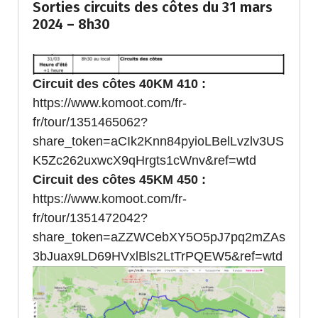
Sorties circuits des côtes du 31 mars
2024 – 8h30
Circuit des côtes 40KM 410 :
https://www.komoot.com/fr-
fr/tour/1351465062?
share_token=aCIk2Knn84pyioLBelLvzlv3US
K5Zc262uxwcX9qHrgts1cWnv&ref=wtd
Circuit des côtes 45KM 450 :
https://www.komoot.com/fr-
fr/tour/1351472042?
share_token=aZZWCebXY5O5pJ7pq2mZAs
3bJuax9LD69HVxlBls2LtTrPQEW5&ref=wtd