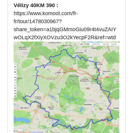
Vélizy 40KM 390 :
https://www.komoot.com/fr-
fr/tour/1478030967?
share_token=a1bjqGMmoGiu09r4t4vuZAIY
wOLqX2fXiyXOVzu3O2kYecpF2R&ref=wtd