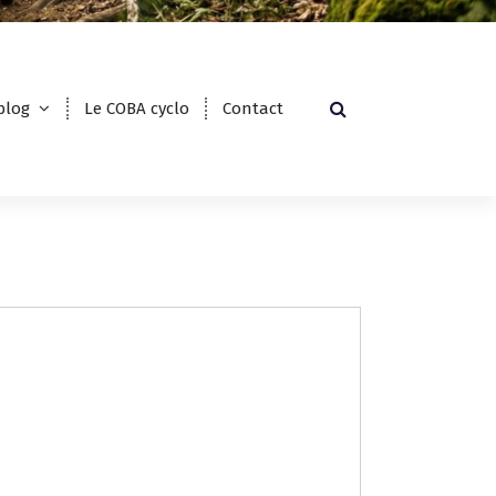
blog
Le COBA cyclo
Contact