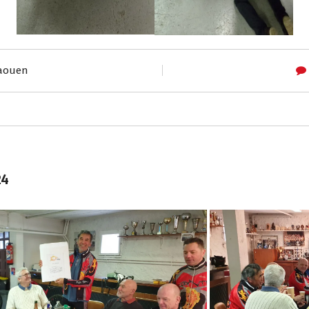
laouen
24