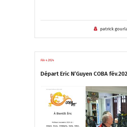
patrick gour
blog
Fév 4 2024
Départ Eric N’Guyen COBA fév.20