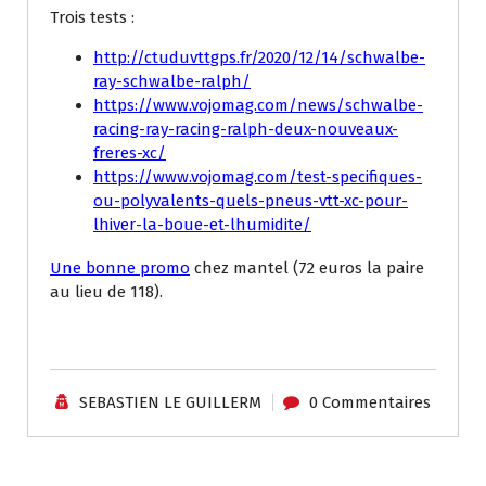
Trois tests :
http://ctuduvttgps.fr/2020/12/14/schwalbe-
ray-schwalbe-ralph/
https://www.vojomag.com/news/schwalbe-
racing-ray-racing-ralph-deux-nouveaux-
freres-xc/
https://www.vojomag.com/test-specifiques-
ou-polyvalents-quels-pneus-vtt-xc-pour-
lhiver-la-boue-et-lhumidite/
Une bonne promo
chez mantel (72 euros la paire
au lieu de 118).
SEBASTIEN LE GUILLERM
0 Commentaires
Tutoriels / Divers