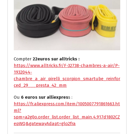
Compter
22euros sur alltricks :
https://www.alltricks.fr/F-32738-chambres-a-air/P-
1932044-
chambre_a_air_pirelli_scorpion_smartube_reinfor
ced_29___presta_42_mm
Ou
6 euros sur alliexpres
s :
https://fr.aliexpress.com/item/1005007791861663.ht
ml?
spm=a2g0o.order_list.order_list_main.4.917d1802CZ
epWQ&gatewayAdapt=glo2fra