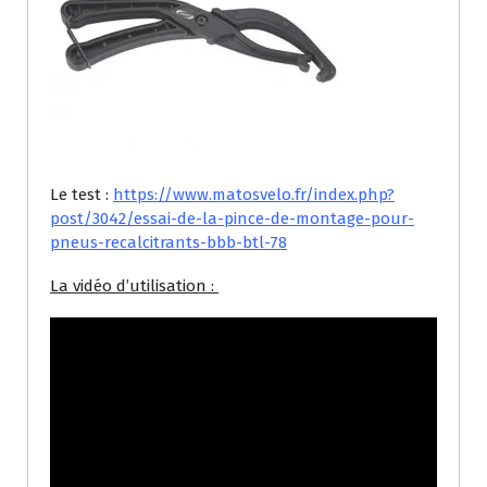
Le test :
https://www.matosvelo.fr/index.php?
post/3042/essai-de-la-pince-de-montage-pour-
pneus-recalcitrants-bbb-btl-78
La vidéo d’utilisation :